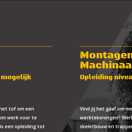
eld je aan voor leerbedri
Montage
Machinaa
 mogelijk
Opleiding nivea
 het tof om een
Vind jij het gaaf om m
h om werk voor te
werktekeningen? Werk 
is een opleiding tot
skeletbouw en trappen