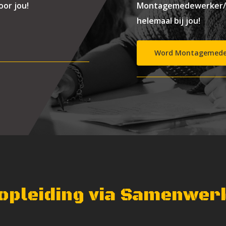
oor jou!
Montagemedewerker/ M
helemaal bij jou!
Word Montagemedew
 opleiding via Samenwe