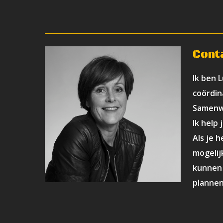
Cont
Ik ben 
coördin
Samenw
Ik help 
Als je h
mogelij
kunnen 
plannen