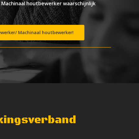
achinaal houtbewerker waarschijnlijk
erker/ Machinaal houtbewerker!
rkingsverband