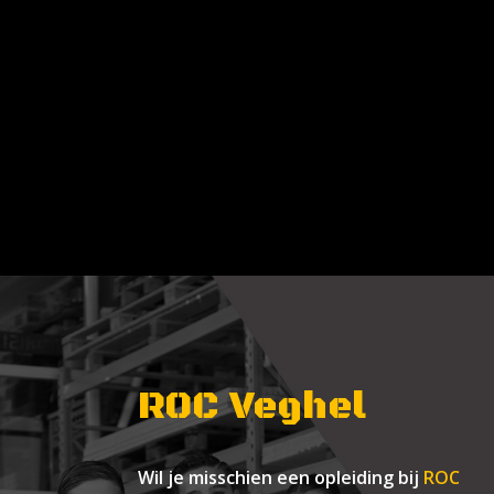
Skip
to
main
content
ROC Veghel
Wil je misschien een opleiding bij
ROC