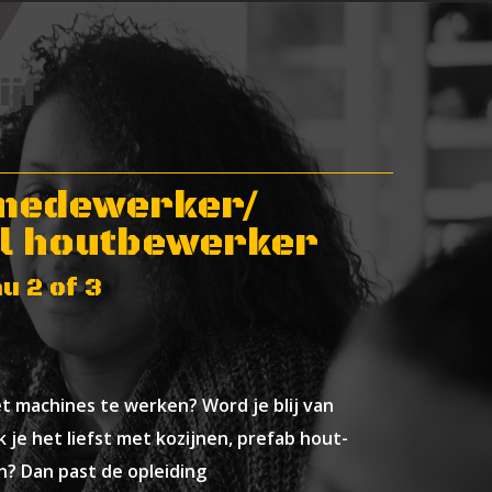
jf
medewerker/
l houtbewerker
u 2 of 3
et machines te werken? Word je blij van
je het liefst met kozijnen, prefab hout-
? Dan past de opleiding